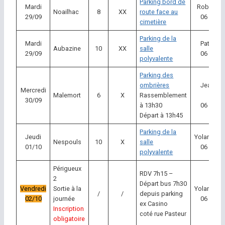
Parking bord de
Mardi
Robert Pr
Noailhac
8
XX
route face au
29/09
06 58 16
cimetière
Parking de la
Mardi
Patrick B
Aubazine
10
XX
salle
29/09
06 87 52
polyvalente
Parking des
ombrières
Jean Fr
Mercredi
Malemort
6
X
Rassemblement
Lamo
30/09
à 13h30
06 82 23
Départ à 13h45
Parking de la
Jeudi
Yolande 
Nespouls
10
X
salle
01/10
06 58 45
polyvalente
Périgueux
RDV 7h15 –
2
Départ bus 7h30
Vendredi
Sortie à la
Yolande 
/
/
depuis parking
02/10
journée
06 58 45
ex Casino
Inscription
coté rue Pasteur
obligatoire