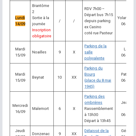
Brantôme
RDV 7h00 –
2
Départ bus 7h15
Lundi
Sortie à la
Yolande 
/
/
depuis parking
14/09
journée
06 58 45
ex Casino
Inscription
coté rue Pasteur
obligatoire
Parking de la
Mardi
Léon E
Noailles
9
X
salle
15/09
06 80 68
polyvalente
Parking du
Mardi
Bourg
Patrick B
Beynat
10
XX
15/09
(place du 8 mai
06 87 52
1945)
Parking des
ombrières
Jean Fr
Mercredi
Malemort
6
X
Rassemblement
Lamo
16/09
à 13h30
06 82 23
Départ à 13h45
Jeudi
Délaissé de la
Gérard D
Donzenac
9
XX