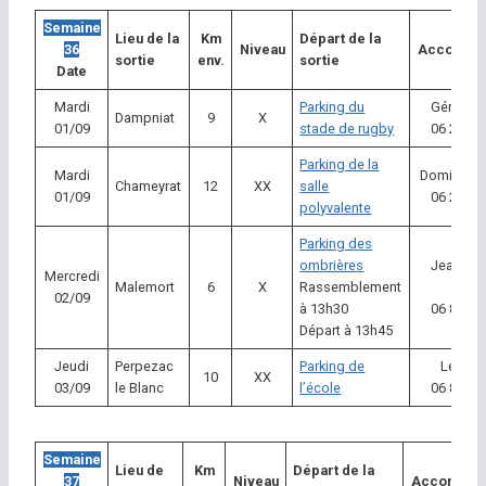
Semaine
Lieu de la
Km
Départ de la
36
Niveau
Accompag
sortie
env.
sortie
Date
Mardi
Parking du
Gérard D
Dampniat
9
X
01/09
stade de rugby
06 20 35
Parking de la
Mardi
Dominique
Chameyrat
12
XX
salle
01/09
06 25 36
polyvalente
Parking des
ombrières
Jean Fra
Mercredi
Malemort
6
X
Rassemblement
Lamo
02/09
à 13h30
06 82 23
Départ à 13h45
Jeudi
Perpezac
Parking de
Léon E
10
XX
03/09
le Blanc
l’école
06 80 68
Semaine
Lieu de
Km
Départ de la
37
Niveau
Accompagn