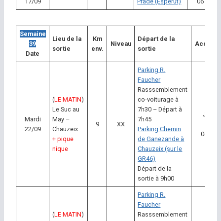
17/09
Prade (Esperut)
06 20 35
Semaine
Lieu de la
Km
Départ de la
39
Niveau
Accompa
sortie
env.
sortie
Date
Parking R.
Faucher
Rasssemblement
(
LE MATIN
)
co-voiturage à
Le Suc au
7h30 – Départ à
Jean F
Mardi
May –
7h45
9
XX
Bo
22/09
Chauzeix
Parking Chemin
06 35 1
+ pique
de Ganezande à
nique
Chauzeix (sur le
GR46)
Départ de la
sortie à 9h00
Parking R.
Faucher
(
LE MATIN
)
Rasssemblement