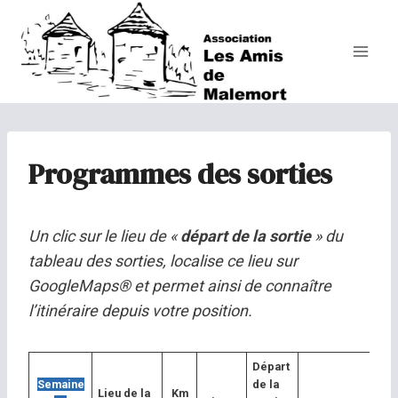
Aller
au
contenu
Programmes des sorties
Un clic sur le lieu de «
départ de la sortie
» du
tableau des sorties, localise ce lieu sur
GoogleMaps® et permet ainsi de connaître
l’itinéraire depuis votre position.
Départ
Semaine
de la
Lieu de la
Km