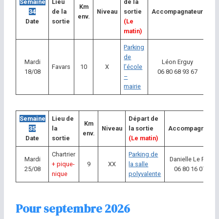
Semaine
Lieu
de la
Km
34
de la
Niveau
sortie
Accompagnateur
env.
Date
sortie
(Le
matin)
Parking
de
Mardi
Léon Erguy
Favars
10
X
l’école
18/08
06 80 68 93 67
–
mairie
Semaine
Lieu de
Départ de
Km
35
la
Niveau
la sortie
Accompagnateu
env.
Date
sortie
(Le matin)
Chartrier
Parking de
Mardi
Danielle Le Peltier
+ pique-
9
XX
la salle
25/08
06 80 16 07 43
nique
polyvalente
Pour septembre 2026