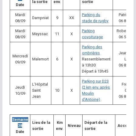
la sortie
env.
sortie
Date
Mardi
Parking du
Patrick Br
Dampniat
9
XX
08/09
stade de rugby
06 87 52 
Mardi
Parking
Robert Pra
Meyssac
11
X
08/09
covoiturage
06 58 16 
Parking des
ombrières
Jean Fran
Mercredi
Malemort
6
X
Rassemblement
Lamou
09/09
à 13h30
06 82 23 
Départ à 13h45
Parking sur D23
L’Hôpital
Frédéri
Jeudi
(2 km env. après
Saint
10
X
Gérau
10/09
Moulin
Jean
06 86 79 
d’Antoine)
Semaine
Lieu de la
Km
Départ de la
38
Niveau
Accompag
sortie
env.
sortie
Date