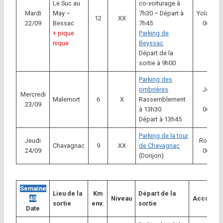
Le Suc au
co-voiturage à
Mardi
May –
7h30 – Départ à
Yolande
12
XX
22/09
Bessac
7h45
06 58 4
+ pique
Parking de
nique
Beyssac
Départ de la
sortie à 9h00
Parking des
ombrières
Jean F
Mercredi
Malemort
6
X
Rassemblement
Lam
23/09
à 13h30
06 82 2
Départ à 13h45
Parking de la tour
Jeudi
Robert P
Chavagnac
9
XX
de Chavagnac
24/09
06 58 1
(Donjon)
Semaine
Lieu de la
Km
Départ de la
40
Niveau
Accompag
sortie
env.
sortie
Date